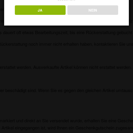
en haben, überprüfen Sie zunächst noch einmal Ihr Bankkonto.
JA
NEIN
ernehmen. Es kann einige Zeit dauern, bis Ihre Rückerstattung offizi
s dauert oft etwas Bearbeitungszeit, bis eine Rückerstattung gebucht 
ückerstattung noch immer nicht erhalten haben, kontaktieren Sie uns 
rstattet werden. Ausverkaufte Artikel können nicht erstattet werden.
 oder beschädigt sind. Wenn Sie es gegen den gleichen Artikel umtau
arkiert und direkt an Sie versendet wurde, erhalten Sie eine Gesche
rtikel eingegangen ist, wird Ihnen ein Geschenkgutschein zugesand