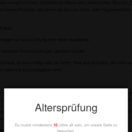
be ausgenommen. Verderbliche Waren wie Lebensmittel, Blumen, Zei
 keine Produkte, bei denen es sich um Intim- oder Hygieneartikel, g
tikel:
ötigen wir eine Quittung oder einen Kaufbeleg.
r teilweise Rückerstattungen gewährt werden:
alzustand, ist beschädigt oder es fehlen Teile aus Gründen, die nicht
der Lieferung zurückgegeben wird
eprüft ist, senden wir Ihnen eine E-Mail, um Sie darüber zu inform
ch über die Genehmigung oder Ablehnung Ihrer Rückerstattung informi
Altersprüfung
hre Rückerstattung bearbeitet und innerhalb einer bestimmten Anzahl
Zahlungsmethode vorgenommen.
Du musst mindestens
16
Jahre alt sein, um unsere Seite zu
gen
besuchen.