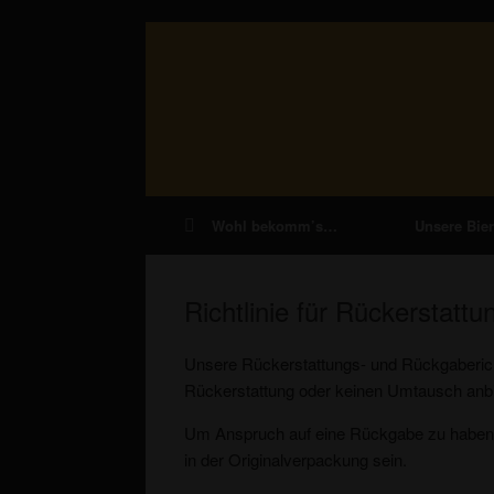
Zum
Inhalt
springen
Wohl bekomm’s…
Unsere Bie
Richtlinie für Rückerstat
Unsere Rückerstattungs- und Rückgaberichtl
Rückerstattung oder keinen Umtausch anbi
Um Anspruch auf eine Rückgabe zu haben, 
in der Originalverpackung sein.