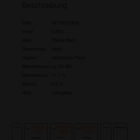
Beschreibung
EAN:
42700037806
Inhalt:
0,33 L
Malz:
Pilsner Malz
Geschmack:
Herb
Hopfen:
Hallertauer Perle
Bittereinheiten:
ca. 30 IBU
Stammwürze:
11,7 %
Alkohol:
5,0 %
Hefe:
untergärig
Hell
Herb
Alkoholfrei
Rotblond
Weizen
Apfelbier