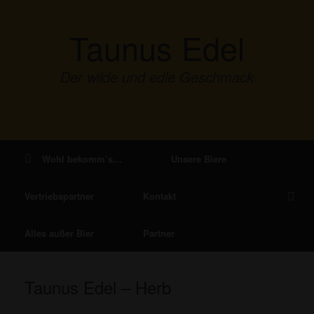
Zum
Inhalt
Taunus Edel
springen
Der wilde und edle Geschmack
Wohl bekomm’s…
Unsere Biere
Vertriebspartner
Kontakt
Alles außer Bier
Partner
Taunus Edel – Herb