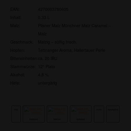
EAN:
4270003780605
Inhalt:
0,33 L
Malz:
Pilsner Malz Münchner Malz Caramel –
Malz
Geschmack:
Malzig – süffig frisch,
Hopfen:
Tettnanger Aroma, Hallertauer Perle
Bittereinheiten:
ca. 20 IBU
Stammwürze:
12° Plato
Alkohol:
4,8 %
Hefe:
untergärig
Hell
Herb
Alkoholfrei
Rotblond
Weizen
Apfelbier