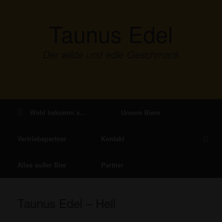
Zum
Inhalt
Taunus Edel
springen
Der wilde und edle Geschmack
Wohl bekomm’s…
Unsere Biere
Vertriebspartner
Kontakt
Alles außer Bier
Partner
Taunus Edel – Hell